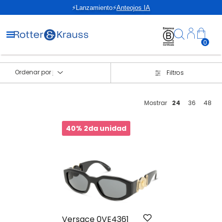
⚡Lanzamiento⚡
Anteojos IA
0
Ordenar por
Filtros
Mostrar
24
36
48
40% 2da unidad
Versace 0VE4361