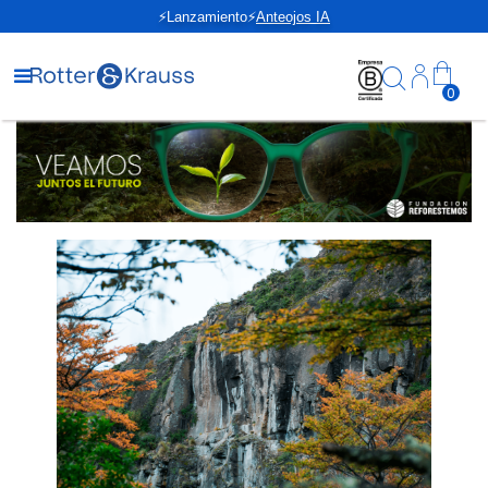
⚡Lanzamiento⚡
Anteojos IA
0