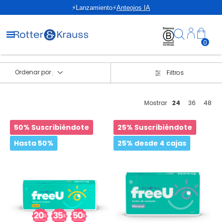
⚡Lanzamiento⚡
Anteojos IA
0
Ordenar por
Filtros
Mostrar
24
36
48
50% Suscribiéndote
25% Suscribiéndote
Hasta 50%
25% desde 4 cajas