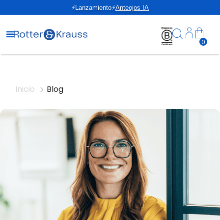
⚡Lanzamiento⚡
Anteojos IA
0
Inicio
Blog