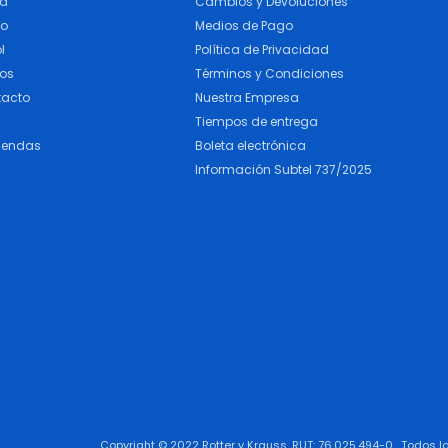
ra
Cambios y Devoluciones
do
Medios de Pago
l
Política de Privacidad
cos
Términos y Condiciones
tacto
Nuestra Empresa
Tiempos de entrega
iendas
Boleta electrónica
Información Subtel 737/2025
Copyright © 2022 Rotter y Krauss. RUT: 76.025.494-0 . Todos 