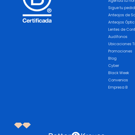
Agenda tu ho
Sigue tu pedi
Anteojos de So
Anteojos Ópti
Lentes de Con
Audífonos
Ubicaciones T
Promociones
Blog
Cyber
Black Week
Convenios
Empresa B