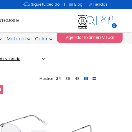
Sigue tu pedido
Blog
Tiendas
|
|
NTEOJOS IA
0
Agendar Examen Visual
Material
Color
Mostrar
24
36
48
1