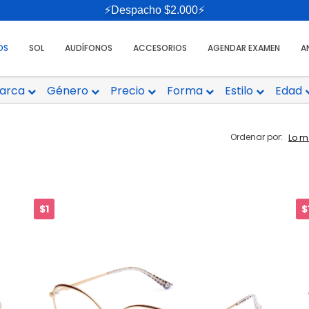
⚡Despacho $2.000⚡
OS
SOL
AUDÍFONOS
ACCESORIOS
AGENDAR EXAMEN
A
arca
Género
Precio
Forma
Estilo
Edad
Ordenar por:
$1
$