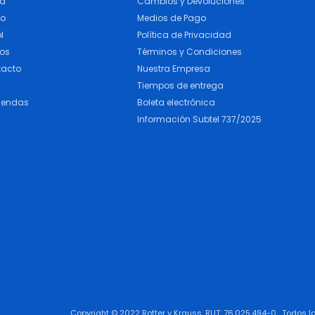
ra
Cambios y Devoluciones
do
Medios de Pago
l
Política de Privacidad
cos
Términos y Condiciones
tacto
Nuestra Empresa
Tiempos de entrega
iendas
Boleta electrónica
Información Subtel 737/2025
Copyright © 2022 Rotter y Krauss. RUT: 76.025.494-0 . Todos 