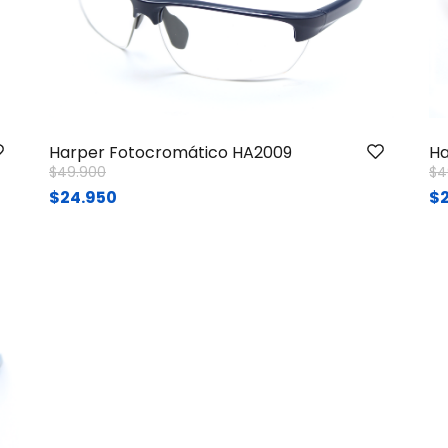
Harper Fotocromático HA2009
Ha
Price reduced from
to
Pr
$49.900
$4
$24.950
$