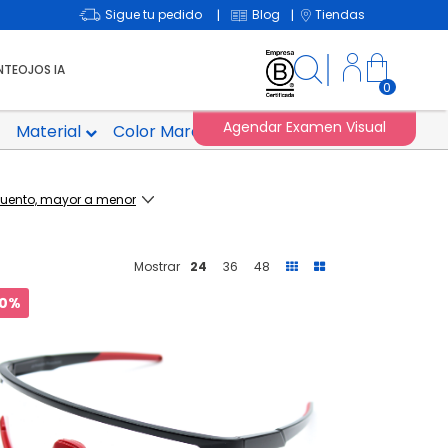
Sigue tu pedido
Blog
Tiendas
|
|
NTEOJOS IA
0
Agendar Examen Visual
Material
Color Marco
Polarizado
Mostrar
24
36
48
0%