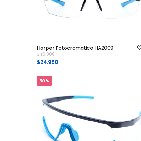
Harper Fotocromático HA2009
Price reduced from
to
$49.900
$24.950
50%