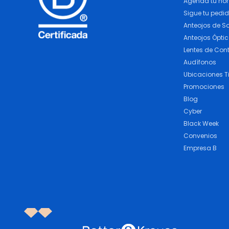
Agenda tu ho
Sigue tu pedi
Anteojos de So
Anteojos Ópti
Lentes de Con
Audífonos
Ubicaciones T
Promociones
Blog
Cyber
Black Week
Convenios
Empresa B