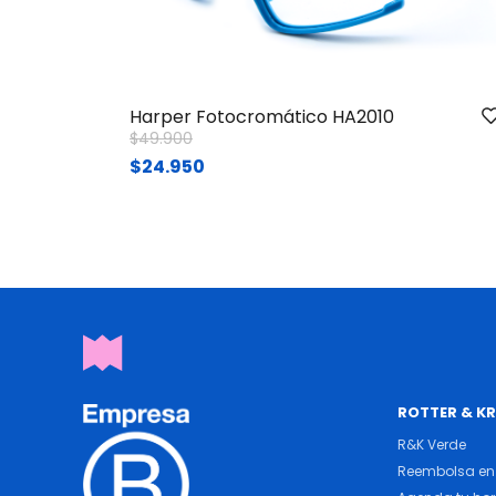
Harper Fotocromático HA2010
Price reduced from
to
$49.900
$24.950
ROTTER & K
R&K Verde
Reembolsa en 