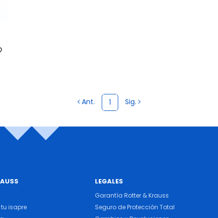
Ant.
Sig.
1
RAUSS
LEGALES
Garantía Rotter & Krauss
tu isapre
Seguro de Protección Total