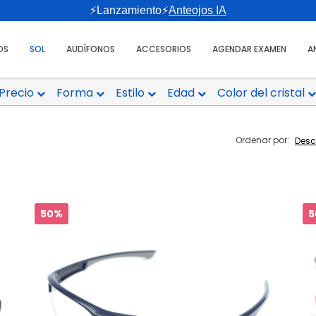
⚡Lanzamiento⚡
Anteojos IA
OS
SOL
AUDÍFONOS
ACCESORIOS
AGENDAR EXAMEN
A
Precio
Forma
Estilo
Edad
Color del cristal
Ordenar por:
50%
5