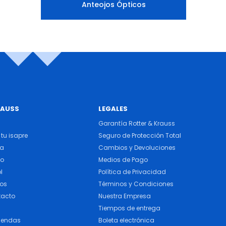
Anteojos Ópticos
RAUSS
LEGALES
Garantía Rotter & Krauss
tu isapre
Seguro de Protección Total
ra
Cambios y Devoluciones
do
Medios de Pago
l
Política de Privacidad
cos
Términos y Condiciones
tacto
Nuestra Empresa
Tiempos de entrega
iendas
Boleta electrónica