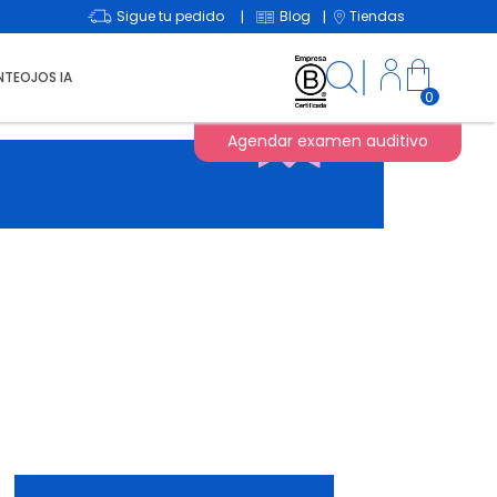
Sigue tu pedido
Blog
Tiendas
|
|
NTEOJOS IA
0
Agendar examen auditivo