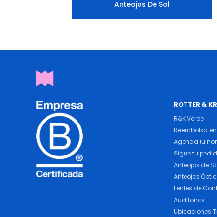
Anteojos De Sol
ROTTER & K
R&K Verde
Reembolsa en 
Agenda tu ho
Sigue tu pedi
Anteojos de So
Anteojos Ópti
Lentes de Con
Audífonos
Ubicaciones T