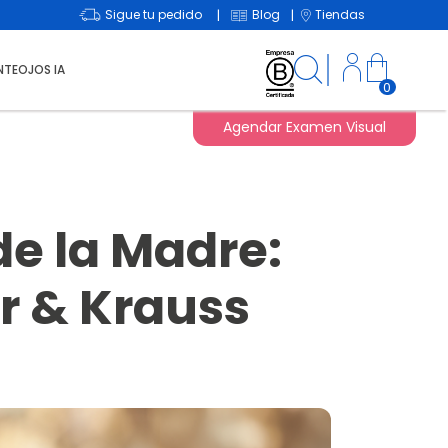
Sigue tu pedido
Blog
Tiendas
|
|
NTEOJOS IA
0
Agendar Examen Visual
de la Madre:
er & Krauss