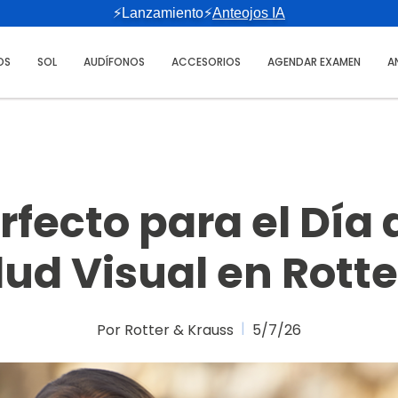
⚡Lanzamiento⚡
Anteojos IA
OS
SOL
AUDÍFONOS
ACCESORIOS
AGENDAR EXAMEN
A
erfecto para el Día 
alud Visual en Rott
Por Rotter & Krauss
5/7/26