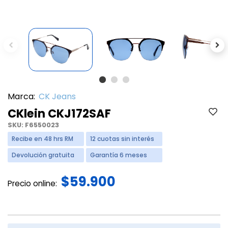
Previous
Ne
Marca:
CK Jeans
CKlein CKJ172SAF
SKU:
F6550023
Recibe en 48 hrs RM
12 cuotas sin interés
Devolución gratuita
Garantía 6 meses
$59.900
Precio online: