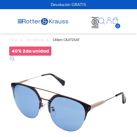
Devolución GRATIS
0
Inicio
Sol ópticos
CKlein CKJ172SAF
40% 2da unidad