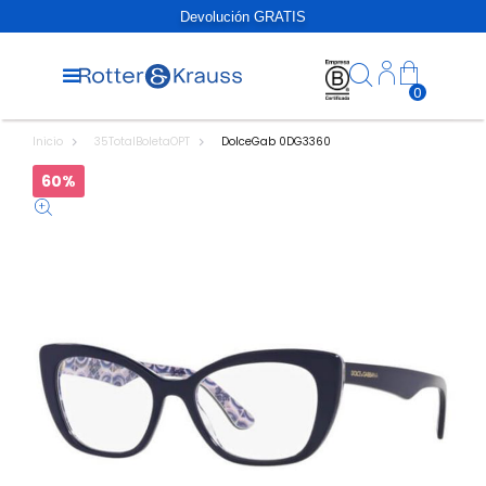
Devolución GRATIS
0
Inicio
35TotalBoletaOPT
DolceGab 0DG3360
60%