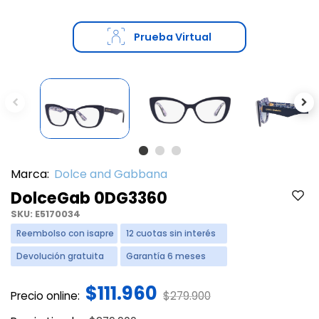
Prueba Virtual
Previous
Ne
Marca:
Dolce and Gabbana
DolceGab 0DG3360
SKU:
E5170034
Reembolso con isapre
12 cuotas sin interés
Devolución gratuita
Garantía 6 meses
$111.960
Price reduced from
to
Precio online:
$279.900
Price reduced from
to