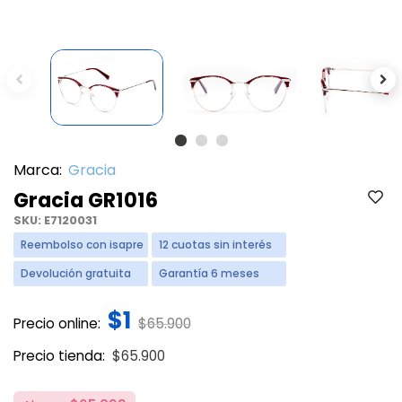
Previous
Ne
Marca:
Gracia
Gracia GR1016
SKU:
E7120031
Reembolso con isapre
12 cuotas sin interés
Devolución gratuita
Garantía 6 meses
$1
Price reduced from
to
Precio online:
$65.900
Price reduced from
to
Precio tienda:
$65.900