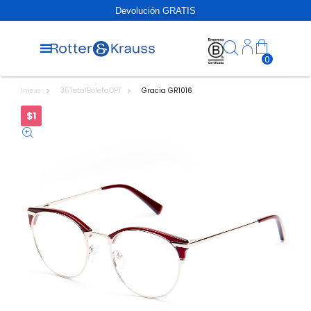
Devolución GRATIS
0
Inicio
35TotalBoletaOPT
Gracia GR1016
$1