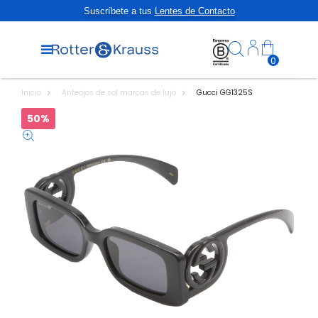
Suscríbete a tus
Lentes de Contacto
0
Inicio
Anteojos de sol marcas de lujo
Gucci GG1325S
50%