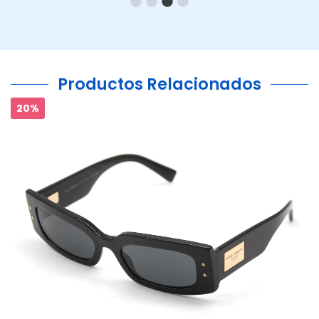
Productos Relacionados
20%
Ant.
Si