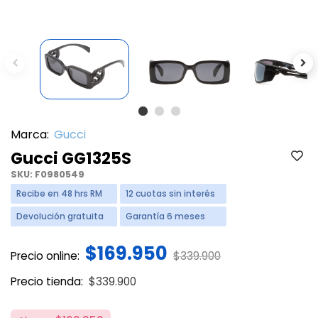
Previous
Ne
Marca:
Gucci
Gucci GG1325S
SKU:
F0980549
Recibe en 48 hrs RM
12 cuotas sin interés
Devolución gratuita
Garantía 6 meses
$169.950
Price reduced from
to
Precio online:
$339.900
Price reduced from
to
Precio tienda:
$339.900