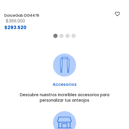
DolceGab DG4479
Price reduced from
to
$366.900
$293.520
Accesorios
Descubre nuestros increíbles accesorios para
personalizar tus anteojos