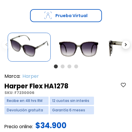
Prueba Virtual
Previous
Ne
Marca:
Harper
Harper Flex HA1278
SKU:
F7230006
Recibe en 48 hrs RM
12 cuotas sin interés
Devolución gratuita
Garantía 6 meses
$34.900
Precio online: