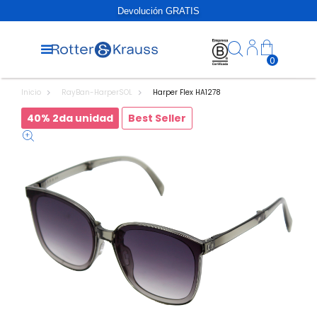
Devolución GRATIS
0
Inicio
RayBan-HarperSOL
Harper Flex HA1278
40% 2da unidad
Best Seller