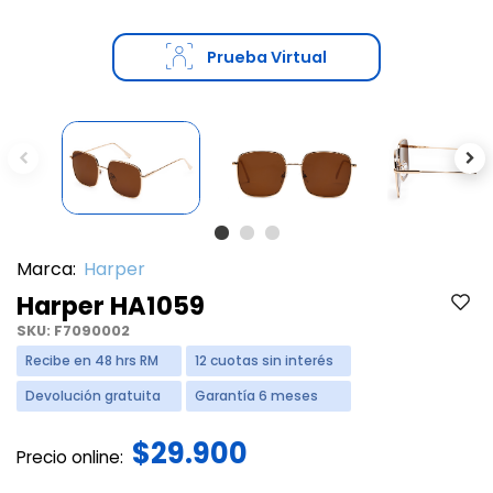
Prueba Virtual
Previous
Ne
Marca:
Harper
Harper HA1059
SKU:
F7090002
Recibe en 48 hrs RM
12 cuotas sin interés
Devolución gratuita
Garantía 6 meses
$29.900
Precio online: