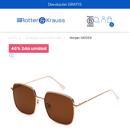
Devolución GRATIS
0
Inicio
Anteojos sol cristal cafe
Harper HA1059
40% 2da unidad