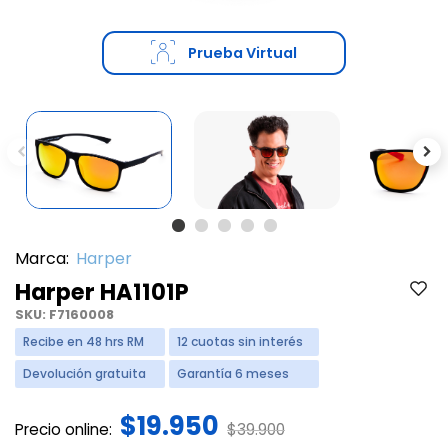
Prueba Virtual
Previous
Ne
Marca:
Harper
Harper HA1101P
SKU:
F7160008
Recibe en 48 hrs RM
12 cuotas sin interés
Devolución gratuita
Garantía 6 meses
$19.950
Price reduced from
to
Precio online:
$39.900