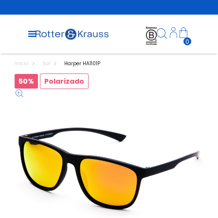
0
Inicio
Sol
Harper HA1101P
50%
Polarizado