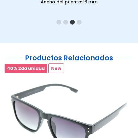
Ancho del puente:
16 mm
Productos Relacionados
40% 2da unidad
New
Ant.
Si