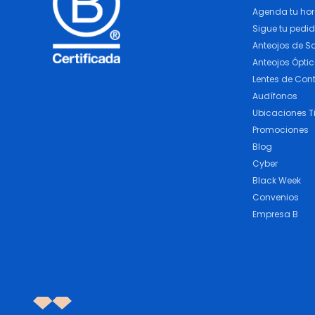
Agenda tu ho
Sigue tu pedi
Anteojos de So
Anteojos Ópti
Lentes de Con
Audífonos
Ubicaciones T
Promociones
Blog
Cyber
Black Week
Convenios
Empresa B