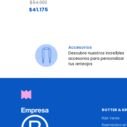
Price reduced from
to
$54.900
$41.175
Accesorios
Descubre nuestros increíbles
accesorios para personalizar
tus anteojos
ROTTER & K
R&K Verde
Reembolsa en 