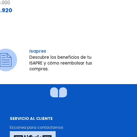
ce reduced from
to
Price reduce
to
.900
$46.900
.920
$1
Isapres
Descubre los beneficios de tu
ISAPRE y cómo reembolsar tus
compras.
SERVICIO AL CLIENTE
Escanea para contactarnos