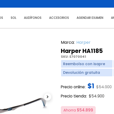
OS
SOL
AUDÍFONOS
ACCESORIOS
AGENDAR EXAMEN
A
Marca:
Harper
Harper HA1185
SKU:
E7070041
Reembolso con isapre
Devolución gratuita
$1
Price re
t
Precio online:
$54.900
Price reduce
to
Precio tienda:
$54.900
Next
Ahorra
$54.899