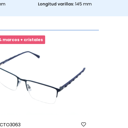
 mm
Longitud varillas:
145 mm
 marcos + cristales
$1
 CTO3063
Harper HA10