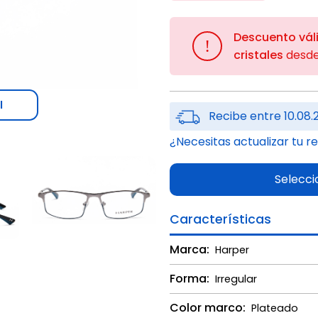
Descuento vál
!
cristales
desd
l
Recibe entre 10.08.
¿Necesitas actualizar tu r
Selecci
Características
Marca:
Harper
Forma:
Irregular
Color marco:
Plateado