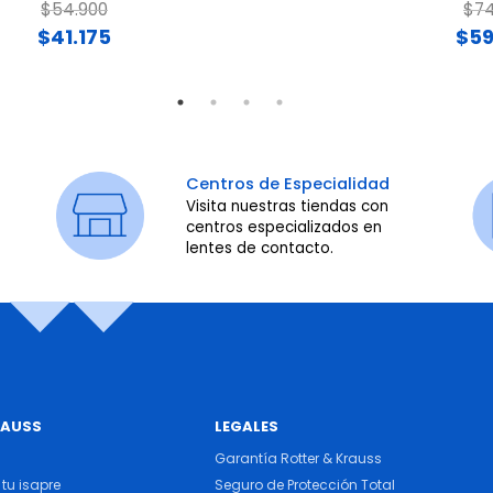
Price reduced from
to
Pri
$54.900
$74
$41.175
$59
Centros de Especialidad
Visita nuestras tiendas con
centros especializados en
lentes de contacto.
RAUSS
LEGALES
Garantía Rotter & Krauss
tu isapre
Seguro de Protección Total