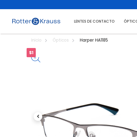
LENTES DE CONTACTO
ÓPTIC
Harper HA1185
Inicio
Ópticos
$1
Previous