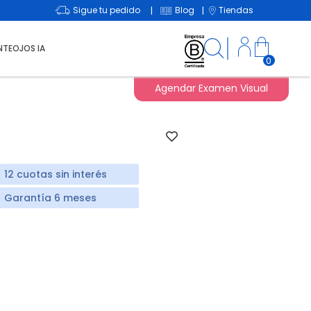
Sigue tu pedido
Blog
Tiendas
|
|
NTEOJOS IA
0
Agendar Examen Visual
12 cuotas sin interés
Garantía 6 meses
duced from
o
d from