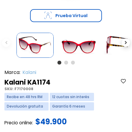
Prueba Virtual
Previous
Ne
Marca:
Kalani
Kalani KA1174
SKU:
F7170008
Recibe en 48 hrs RM
12 cuotas sin interés
Devolución gratuita
Garantía 6 meses
$49.900
Precio online: