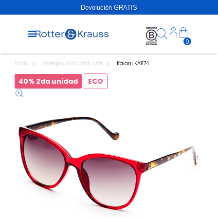
Devolución GRATIS
0
Inicio
Anteojos sol cristal cafe
Kalani KA1174
40% 2da unidad
ECO