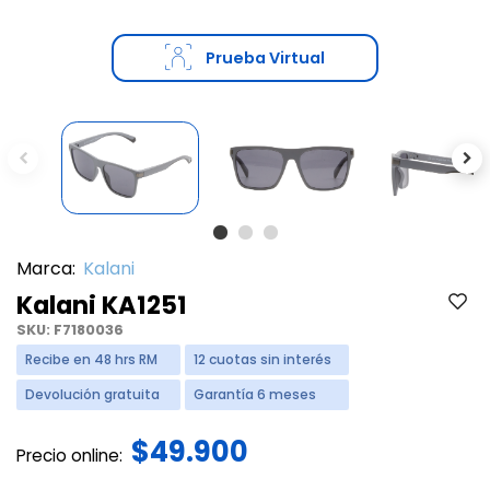
Prueba Virtual
Previous
Ne
Marca:
Kalani
Kalani KA1251
SKU:
F7180036
Recibe en 48 hrs RM
12 cuotas sin interés
Devolución gratuita
Garantía 6 meses
$49.900
Precio online: