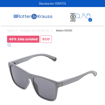
Devolución GRATIS
0
Inicio
Anteojos de hombre sol
Kalani KA1251
40% 2da unidad
ECO