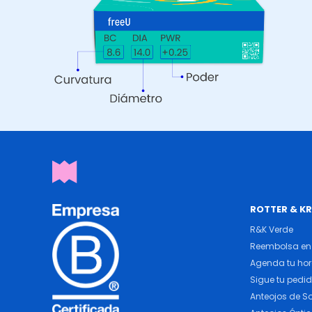
ROTTER & K
R&K Verde
Reembolsa en 
Agenda tu ho
Sigue tu pedi
Anteojos de So