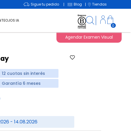
Sigue tu pedido
Blog
Tiendas
|
|
NTEOJOS IA
0
Agendar Examen Visual
Day
12 cuotas sin interés
Garantía 6 meses
0
2026 - 14.08.2026