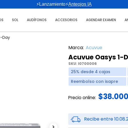
⚡Lanzamiento⚡
Anteojos IA
OS
SOL
AUDÍFONOS
ACCESORIOS
AGENDAR EXAMEN
A
1-Day
Marca:
Acuvue
Acuvue Oasys 1-
SKU:
I0700006
25% desde 4 cajas
Reembolso con isapre
$38.00
Precio online:
Recibe entre 10.08.