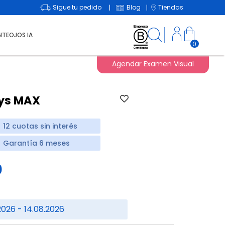
Sigue tu pedido
Blog
Tiendas
|
|
NTEOJOS IA
0
Agendar Examen Visual
sys MAX
12 cuotas sin interés
Garantía 6 meses
0
2026 - 14.08.2026