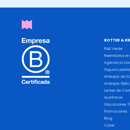
ROTTER & K
R&K Verde
Reembolsa en 
Agenda tu ho
Sigue tu pedi
Anteojos de So
Anteojos Ópti
Lentes de Con
Audífonos
Ubicaciones T
Promociones
Blog
Cyber