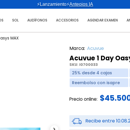
⚡Lanzamiento⚡
Anteojos IA
OS
SOL
AUDÍFONOS
ACCESORIOS
AGENDAR EXAMEN
A
Oasys MAX
Marca:
Acuvue
Acuvue 1 Day Oa
SKU:
I0700033
25% desde 4 cajas
Reembolso con isapre
$45.50
Precio online:
Recibe entre 10.08.