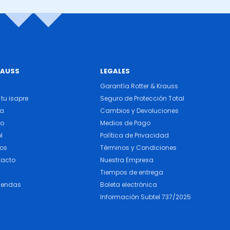
RAUSS
LEGALES
Garantía Rotter & Krauss
tu isapre
Seguro de Protección Total
ra
Cambios y Devoluciones
do
Medios de Pago
l
Política de Privacidad
cos
Términos y Condiciones
tacto
Nuestra Empresa
Tiempos de entrega
iendas
Boleta electrónica
Información Subtel 737/2025