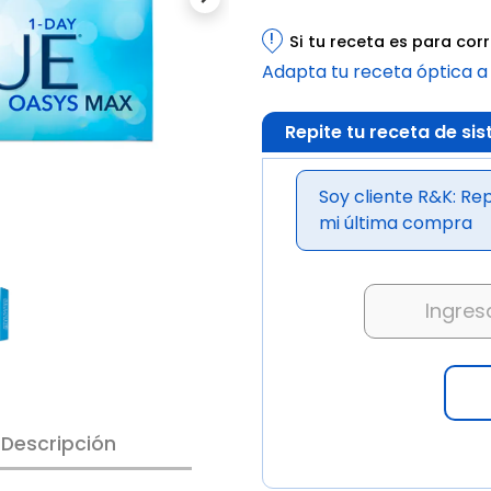
Next
!
Si tu receta es para co
Adapta tu receta óptica a
Repite tu receta de s
Soy cliente R&K: Rep
mi última compra
Descripción