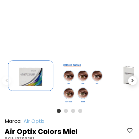
Previous
Ne
Marca:
Air Optix
Air Optix Colors Miel
SKU:
I0700261