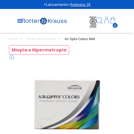
⚡Lanzamiento⚡
Anteojos IA
0
Inicio
Lentes de Contacto
Air Optix Colors Miel
Miopía e Hipermetropía