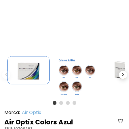
Previous
Ne
Marca:
Air Optix
Air Optix Colors Azul
SKU:
I0700263