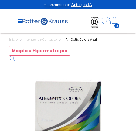
⚡Lanzamiento⚡
Anteojos IA
0
Inicio
Lentes de Contacto
Air Optix Colors Azul
Miopía e Hipermetropía