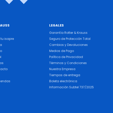
RAUSS
LEGALES
Garantía Rotter & Krauss
tu isapre
Seguro de Protección Total
ra
Cambios y Devoluciones
do
Medios de Pago
l
Política de Privacidad
cos
Términos y Condiciones
tacto
Nuestra Empresa
Tiempos de entrega
iendas
Boleta electrónica
Información Subtel 737/2025