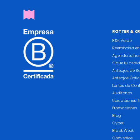
ROTTER & K
R&K Verde
Reembolsa en 
Agenda tu ho
Sigue tu pedi
Anteojos de So
Anteojos Ópti
Lentes de Con
Audífonos
Ubicaciones T
Promociones
Blog
Cyber
Black Week
Convenios