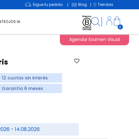
Sigue tu pedido
Blog
Tiendas
|
|
NTEOJOS IA
0
Agendar Examen Visual
ris
12 cuotas sin interés
Garantía 6 meses
0
2026 - 14.08.2026