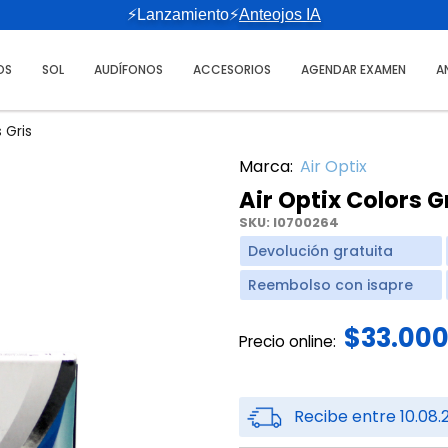
⚡Lanzamiento⚡
Anteojos IA
OS
SOL
AUDÍFONOS
ACCESORIOS
AGENDAR EXAMEN
A
 Gris
Marca:
Air Optix
Air Optix Colors G
SKU:
I0700264
Devolución gratuita
Reembolso con isapre
$33.00
Precio online:
Recibe entre 10.08.