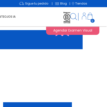
Sigue tu pedido
Blog
Tiendas
|
|
NTEOJOS IA
0
Agendar Examen Visual