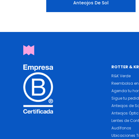
Anteojos De Sol
ROTTER & K
R&K Verde
Reembolsa en 
Agenda tu ho
Sigue tu pedi
Anteojos de So
Anteojos Ópti
Lentes de Con
Audífonos
Ubicaciones T