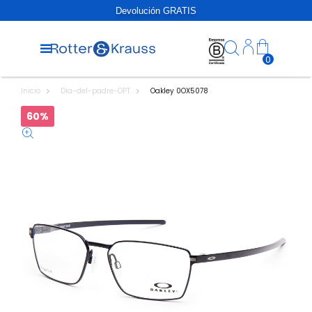
Devolución GRATIS
0
Inicio
Dia-del-padre-OPT
Oakley 0OX5078
60%