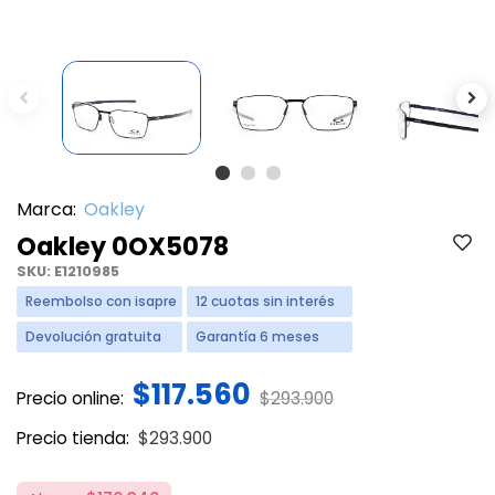
Previous
Ne
Marca:
Oakley
Oakley 0OX5078
SKU:
E1210985
Reembolso con isapre
12 cuotas sin interés
Devolución gratuita
Garantía 6 meses
$117.560
Price reduced from
to
Precio online:
$293.900
Price reduced from
to
Precio tienda:
$293.900