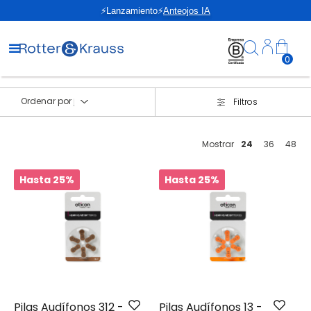
⚡Lanzamiento⚡
Anteojos IA
0
Ordenar por
Filtros
Mostrar
24
36
48
Hasta 25%
Hasta 25%
Pilas Audífonos 312 -
Pilas Audífonos 13 -