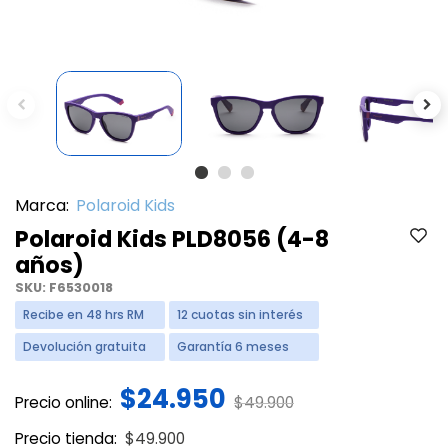
Previous
Ne
Marca:
Polaroid Kids
Polaroid Kids PLD8056 (4-8
años)
SKU:
F6530018
Recibe en 48 hrs RM
12 cuotas sin interés
Devolución gratuita
Garantía 6 meses
$24.950
Price reduced from
to
Precio online:
$49.900
Price reduced from
to
Precio tienda:
$49.900