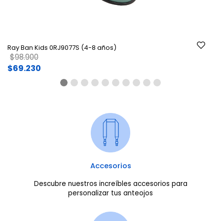
Ray Ban Kids 0RJ9077S (4-8 años)
Price reduced from
to
$98.900
$69.230
Accesorios
Descubre nuestros increíbles accesorios para
personalizar tus anteojos