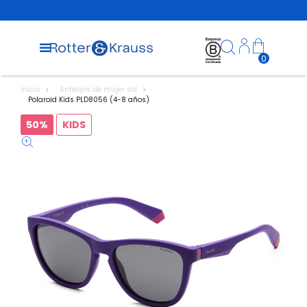
0
Inicio
Anteojos de mujer sol
Polaroid Kids PLD8056 (4-8 años)
50%
KIDS