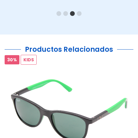
Productos Relacionados
30%
KIDS
Ant.
Si