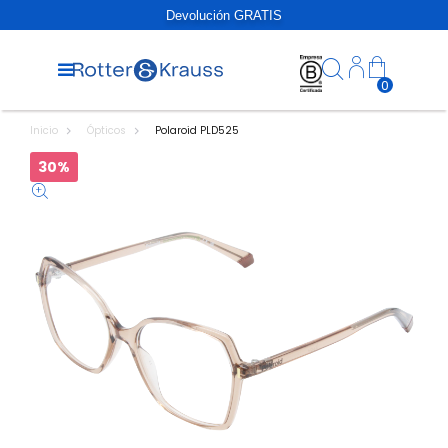
Devolución GRATIS
0
Inicio
Ópticos
Polaroid PLD525
30%