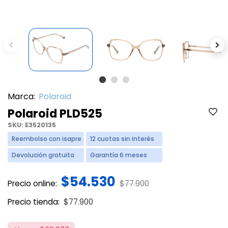
Previous
Ne
Marca:
Polaroid
Polaroid PLD525
SKU:
E3520135
Reembolso con isapre
12 cuotas sin interés
Devolución gratuita
Garantía 6 meses
$54.530
Price reduced from
to
Precio online:
$77.900
Price reduced from
to
Precio tienda:
$77.900