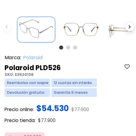
Previous
Ne
Marca:
Polaroid
Polaroid PLD526
SKU:
E3520136
Reembolso con isapre
12 cuotas sin interés
Devolución gratuita
Garantía 6 meses
$54.530
Price reduced from
to
Precio online:
$77.900
Price reduced from
to
Precio tienda:
$77.900