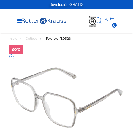
Devolución GRATIS
0
Inicio
Ópticos
Polaroid PLD526
30%