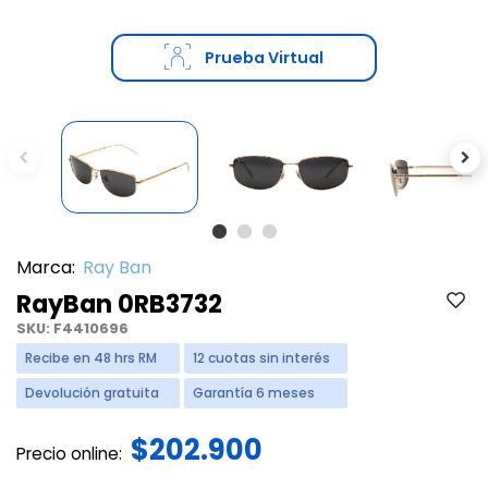
Prueba Virtual
Previous
Ne
Marca:
Ray Ban
RayBan 0RB3732
SKU:
F4410696
Recibe en 48 hrs RM
12 cuotas sin interés
Devolución gratuita
Garantía 6 meses
$202.900
Precio online: