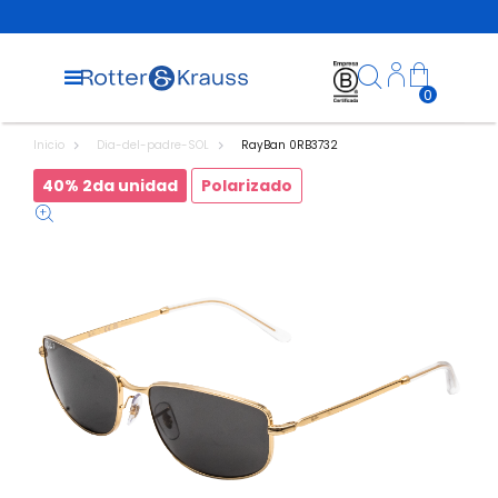
0
Inicio
Dia-del-padre-SOL
RayBan 0RB3732
40% 2da unidad
Polarizado