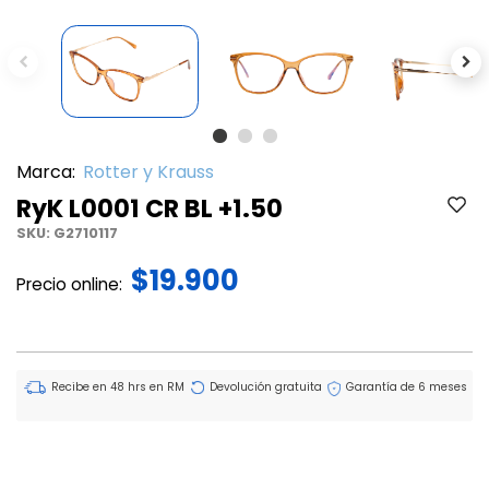
Previous
Ne
Marca:
Rotter y Krauss
RyK L0001 CR BL +1.50
SKU:
G2710117
$19.900
Precio online:
Recibe en 48 hrs en RM
Devolución gratuita
Garantía de 6 meses