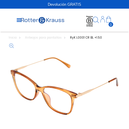
Devolución GRATIS
0
Inicio
Anteojos para pantallas
RyK L0001 CR BL +1.50