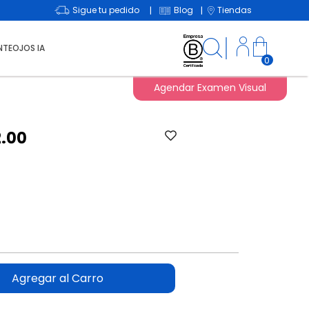
Sigue tu pedido
Blog
Tiendas
|
|
NTEOJOS IA
0
Agendar Examen Visual
2.00
Agregar al Carro