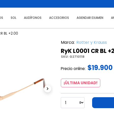
OS
SOL
AUDÍFONOS
ACCESORIOS
AGENDAR EXAMEN
A
CR BL +2.00
Marca:
Rotter y Krauss
RyK L0001 CR BL +
SKU:
G2710118
$19.900
Precio online:
¡ÚLTIMA UNIDAD!
Next