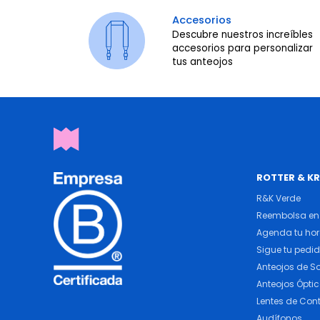
Accesorios
Descubre nuestros increíbles
accesorios para personalizar
tus anteojos
ROTTER & K
R&K Verde
Reembolsa en 
Agenda tu ho
Sigue tu pedi
Anteojos de So
Anteojos Ópti
Lentes de Con
Audífonos