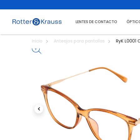
LENTES DE CONTACTO
ÓPTIC
RyK L0001 
Inicio
Anteojos para pantallas
Previous