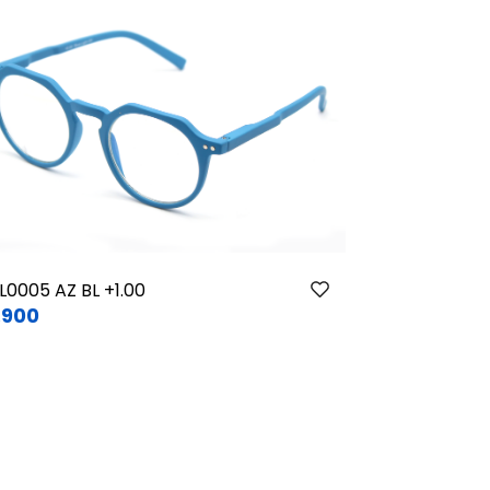
L0005 AZ BL +1.00
Ziko Straigh
.900
$3.490