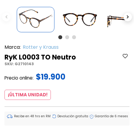
Previous
Ne
Marca:
Rotter y Krauss
RyK L0003 TO Neutro
SKU:
G2710143
$19.900
Precio online:
¡ÚLTIMA UNIDAD!
Recibe en 48 hrs en RM
Devolución gratuita
Garantía de 6 meses