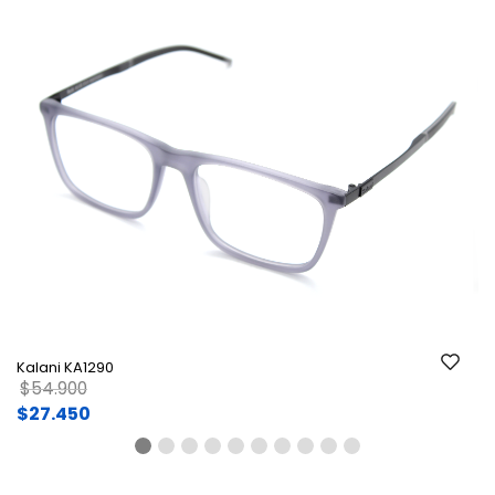
Ant.
Si
Kalani KA1290
Price reduced from
to
$54.900
$27.450