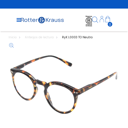
0
Inicio
Anteojos de lectura
RyK L0003 TO Neutro