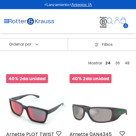
⚡Lanzamiento⚡
Anteojos IA
0
Ordenar por
Filtros
Mostrar
24
36
48
40% 2da unidad
40% 2da unidad
Arnette PLOT TWIST
Arnette 0AN4345