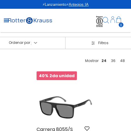
⚡Lanzamiento⚡
Anteojos IA
0
Ordenar por
Filtros
Mostrar
24
36
48
40% 2da unidad
Carrera 8055/S