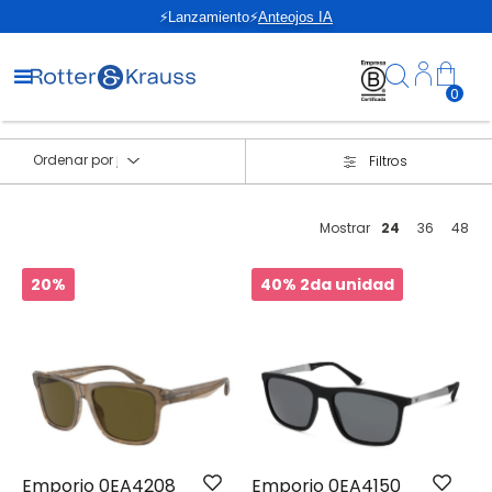
⚡Lanzamiento⚡
Anteojos IA
0
Ordenar por
Filtros
Mostrar
24
36
48
20%
40% 2da unidad
Emporio 0EA4208
Emporio 0EA4150