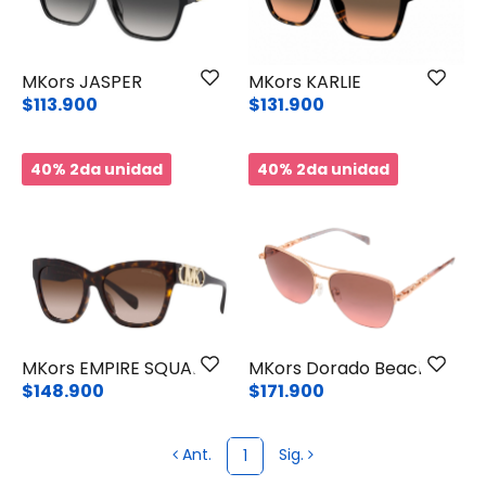
MKors JASPER
MKors KARLIE
$113.900
$131.900
40% 2da unidad
40% 2da unidad
MKors EMPIRE SQUARE
MKors Dorado Beach
$148.900
$171.900
Ant.
Sig.
1