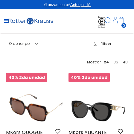
⚡Lanzamiento⚡
Anteojos IA
0
Ordenar por
Filtros
Mostrar
24
36
48
40% 2da unidad
40% 2da unidad
MKors QUOGUE
MKors ALICANTE