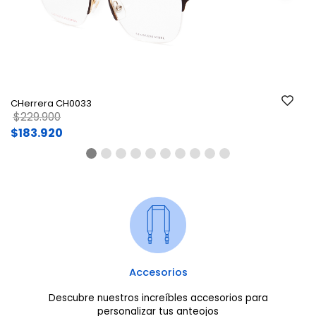
Ant.
Si
Mi
CHerrera CH0033
P
Price reduced from
to
$
$229.900
$
$183.920
Accesorios
Descubre nuestros increíbles accesorios para
personalizar tus anteojos