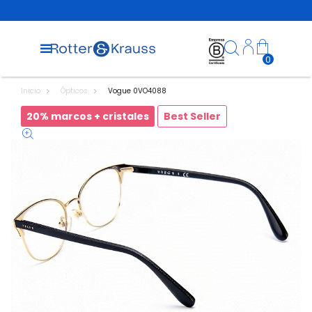
0
Inicio
Ópticos
Vogue 0VO4088
20% marcos + cristales
Best Seller