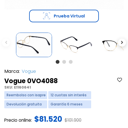
Prueba Virtual
Previous
Ne
Marca:
Vogue
Vogue 0VO4088
SKU:
E1160641
Reembolso con isapre
12 cuotas sin interés
Devolución gratuita
Garantía 6 meses
$81.520
Price reduced from
to
Precio online:
$101.900
Price reduced from
to