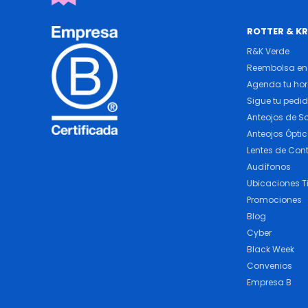
ROTTER & K
R&K Verde
Reembolsa en 
Agenda tu ho
Sigue tu pedi
Anteojos de So
Anteojos Ópti
Lentes de Con
Audífonos
Ubicaciones T
Promociones
Blog
Cyber
Black Week
Convenios
Empresa B