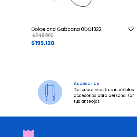
Dolce and Gabbana 0DG1322
Price reduced from
to
$248.900
$199.120
Accesorios
Descubre nuestros increíbles
accesorios para personalizar
tus anteojos