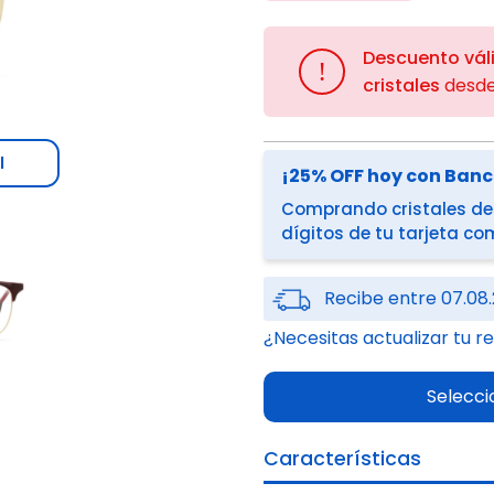
Descuento vál
!
cristales
desd
l
¡25% OFF hoy con Ban
Comprando cristales des
dígitos de tu tarjeta c
Recibe entre 07.08.
¿Necesitas actualizar tu r
Selecci
Características