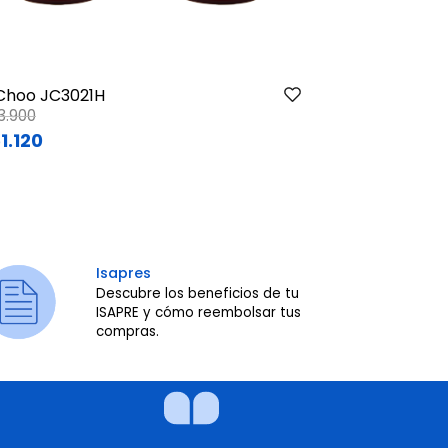
Choo JC3021H
DolceGab 0
ce reduced from
to
Price reduce
to
3.900
$341.900
1.120
$136.760
Isapres
Descubre los beneficios de tu
ISAPRE y cómo reembolsar tus
compras.