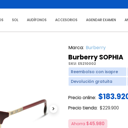
OS
SOL
AUDÍFONOS
ACCESORIOS
AGENDAR EXAMEN
A
Marca:
Burberry
Burberry SOPHIA
SKU:
E5210002
Reembolso con isapre
Devolución gratuita
$183.92
Precio online:
Price reduce
to
Precio tienda:
$229.900
Next
Ahorra
$45.980