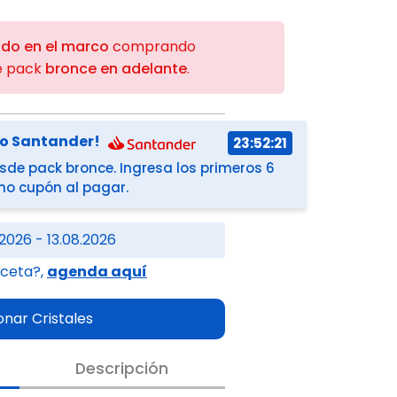
ido en el marco
comprando
e pack
bronce en adelante
.
co Santander!
23:52:21
de pack bronce. Ingresa los primeros 6
omo cupón al pagar.
2026 - 13.08.2026
eceta?,
agenda aquí
onar Cristales
Descripción