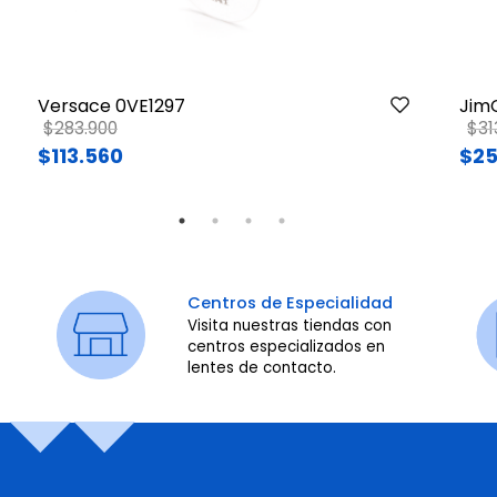
Versace 0VE1297
Jim
Price reduced from
to
Pri
$283.900
$31
$113.560
$25
Centros de Especialidad
Visita nuestras tiendas con
centros especializados en
lentes de contacto.