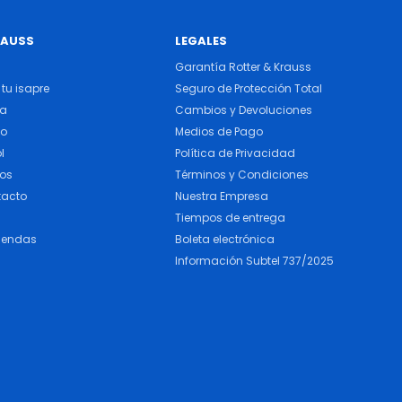
RAUSS
LEGALES
Garantía Rotter & Krauss
tu isapre
Seguro de Protección Total
ra
Cambios y Devoluciones
do
Medios de Pago
l
Política de Privacidad
cos
Términos y Condiciones
tacto
Nuestra Empresa
Tiempos de entrega
iendas
Boleta electrónica
Información Subtel 737/2025