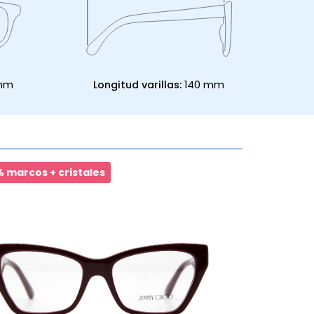
 mm
Longitud varillas:
140 mm
 marcos + cristales
60%