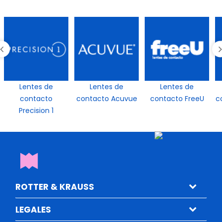
Lentes de
Lentes de
Lentes de
contacto
contacto Acuvue
contacto FreeU
c
Precision 1
ROTTER & KRAUSS
LEGALES