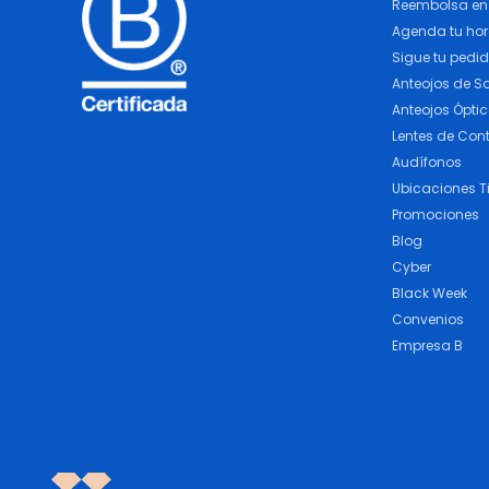
Reembolsa en 
Agenda tu ho
Sigue tu pedi
Anteojos de So
Anteojos Ópti
Lentes de Con
Audífonos
Ubicaciones T
Promociones
Blog
Cyber
Black Week
Convenios
Empresa B