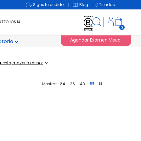
Sigue tu pedido
Blog
Tiendas
|
|
NTEOJOS IA
0
Agendar Examen Visual
atorio
Mostrar
24
36
48