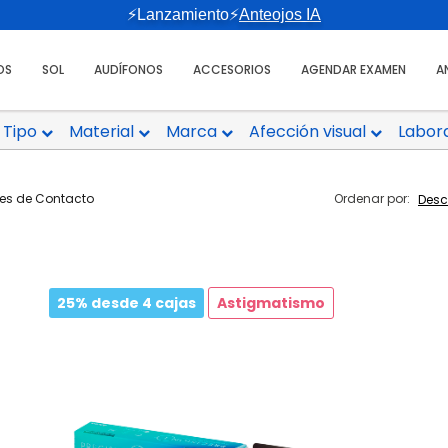
⚡Lanzamiento⚡
Anteojos IA
OS
SOL
AUDÍFONOS
ACCESORIOS
AGENDAR EXAMEN
A
Tipo
Material
Marca
Afección visual
Labor
tes de Contacto
Ordenar por:
25% desde 4 cajas
Astigmatismo