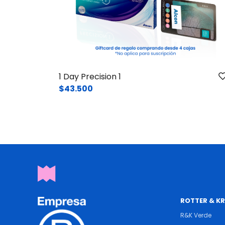
1 Day Precision 1
$43.500
ROTTER & K
R&K Verde