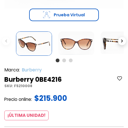
Prueba Virtual
Previous
Ne
Marca:
Burberry
Burberry 0BE4216
SKU:
F5210008
$215.900
Precio online:
¡ÚLTIMA UNIDAD!