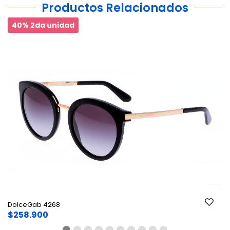
Productos Relacionados
40% 2da unidad
Ant.
Si
DolceGab 4268
$258.900