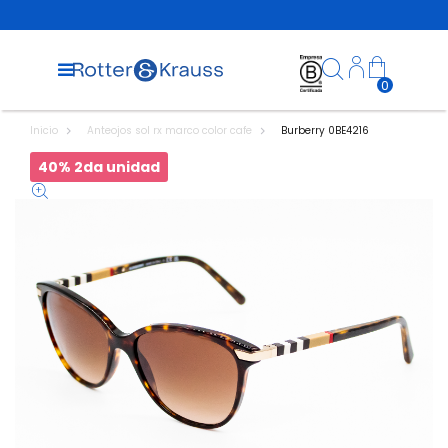
0
Inicio
Anteojos sol rx marco color cafe
Burberry 0BE4216
40% 2da unidad