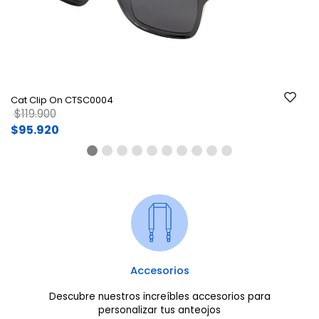
Ant.
Si
Cat Clip On CTSC0004
Price reduced from
to
$119.900
$95.920
Accesorios
Descubre nuestros increíbles accesorios para
personalizar tus anteojos