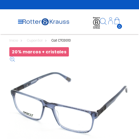
0
Inicio
CuponSol
Cat CTO3013
20% marcos + cristales