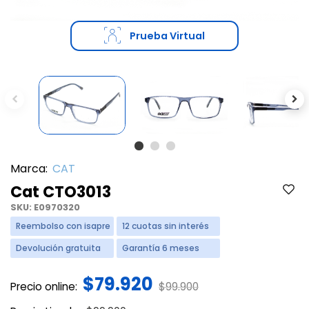
Prueba Virtual
Previous
Ne
Marca:
CAT
Cat CTO3013
SKU:
E0970320
Reembolso con isapre
12 cuotas sin interés
Devolución gratuita
Garantía 6 meses
$79.920
Price reduced from
to
Precio online:
$99.900
Price reduced from
to