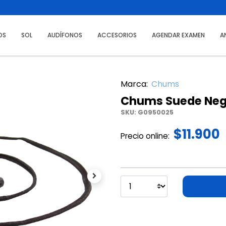
OS
SOL
AUDÍFONOS
ACCESORIOS
AGENDAR EXAMEN
A
Marca:
Chums
Chums Suede Neg
SKU:
G0950025
$11.900
Precio online:
Next