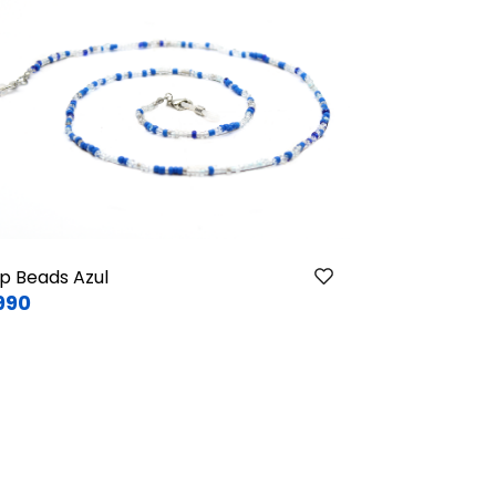
p Beads Azul
La Fábrica M
990
$13.990