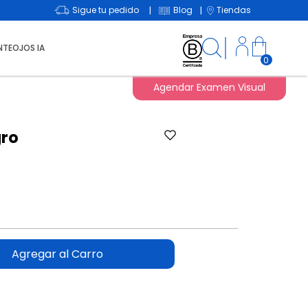
Sigue tu pedido
Blog
Tiendas
|
|
NTEOJOS IA
0
Agendar Examen Visual
ro
Agregar al Carro