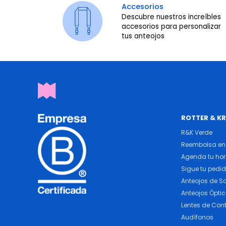
Accesorios
Descubre nuestros increíbles
accesorios para personalizar
tus anteojos
ROTTER & K
R&K Verde
Reembolsa en 
Agenda tu ho
Sigue tu pedi
Anteojos de So
Anteojos Ópti
Lentes de Con
Audífonos