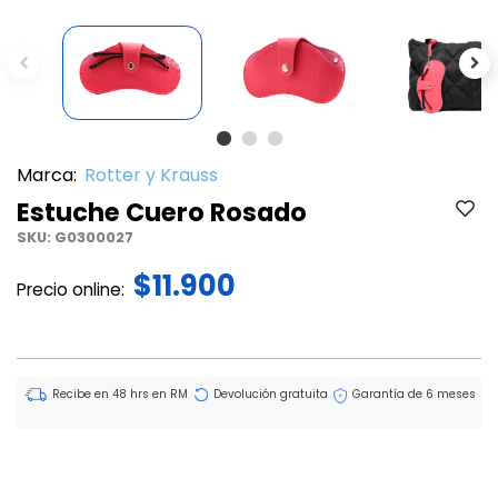
Previous
Ne
Marca:
Rotter y Krauss
Estuche Cuero Rosado
SKU:
G0300027
$11.900
Precio online:
Recibe en 48 hrs en RM
Devolución gratuita
Garantía de 6 meses