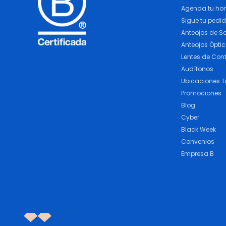
Agenda tu ho
Sigue tu pedi
Anteojos de So
Anteojos Ópti
Lentes de Con
Audífonos
Ubicaciones T
Promociones
Blog
Cyber
Black Week
Convenios
Empresa B