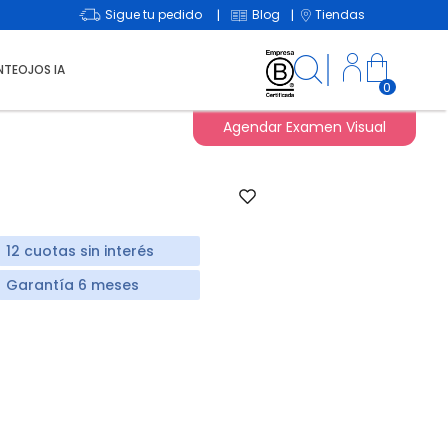
Sigue tu pedido
Blog
Tiendas
|
|
NTEOJOS IA
0
Agendar Examen Visual
12 cuotas sin interés
Garantía 6 meses
duced from
o
d from