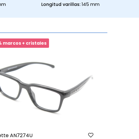
 mm
Longitud varillas:
145 mm
 marcos + cristales
20% marcos 
ette AN7274U
Nike 8159 N