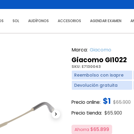
OS
SOL
AUDÍFONOS
ACCESORIOS
AGENDAR EXAMEN
A
Marca:
Giacomo
Giacomo GI1022
SKU:
E7130043
Reembolso con isapre
Devolución gratuita
$1
Price re
t
Precio online:
$65.900
Price reduce
to
Precio tienda:
$65.900
Next
Ahorra
$65.899