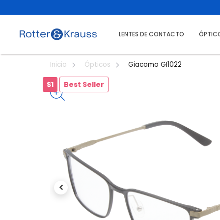
LENTES DE CONTACTO
ÓPTIC
Giacomo GI1022
Inicio
Ópticos
$1
Best Seller
Previous