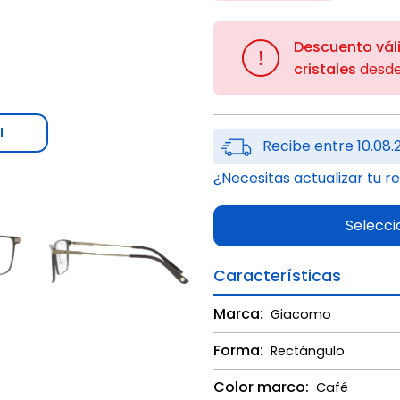
Descuento vál
!
cristales
desd
l
Recibe entre 10.08.
¿Necesitas actualizar tu r
Selecci
Características
Marca:
Giacomo
Forma:
Rectángulo
Color marco:
Café