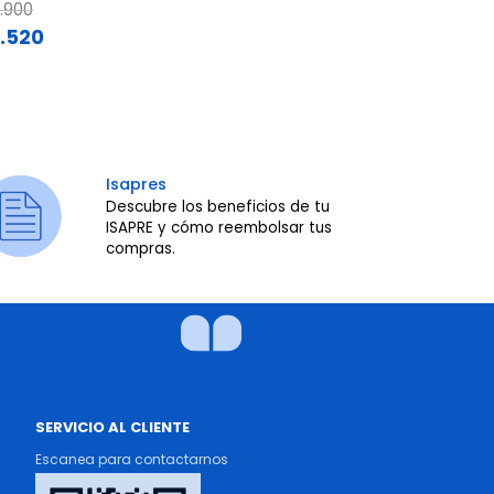
ce reduced from
to
Price reduce
to
.900
$119.900
.520
$95.920
Isapres
Descubre los beneficios de tu
ISAPRE y cómo reembolsar tus
compras.
SERVICIO AL CLIENTE
Escanea para contactarnos