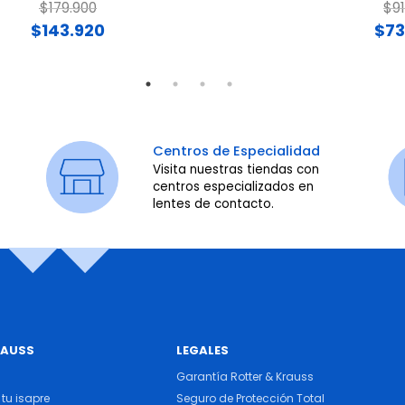
Price reduced from
to
Pri
$179.900
$91
$143.920
$73
Centros de Especialidad
Visita nuestras tiendas con
centros especializados en
lentes de contacto.
RAUSS
LEGALES
Garantía Rotter & Krauss
tu isapre
Seguro de Protección Total