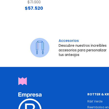
Price reduced from
to
$71.900
$57.520
Accesorios
Descubre nuestros increíbles
accesorios para personalizar
tus anteojos
ROTTER & K
R&K Verde
Reembolsa en 