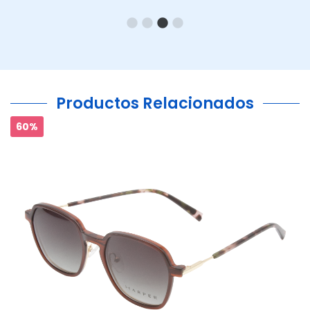
Productos Relacionados
60%
Ant.
Si