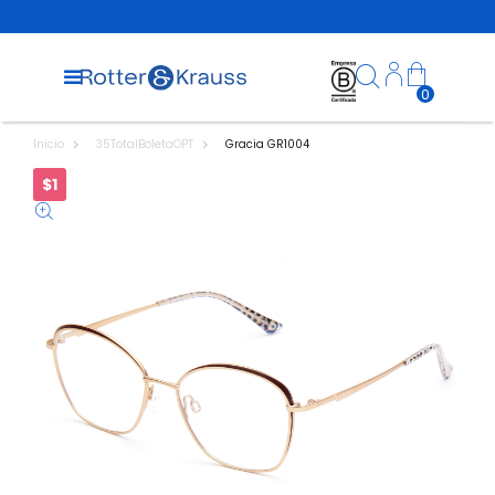
0
Inicio
35TotalBoletaOPT
Gracia GR1004
$1