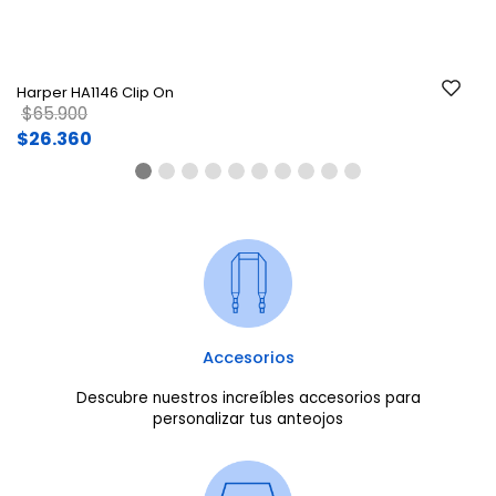
Harper HA1146 Clip On
Price reduced from
to
$65.900
$26.360
Accesorios
Descubre nuestros increíbles accesorios para
personalizar tus anteojos