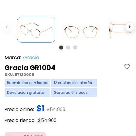
Previous
Ne
Marca:
Gracia
Gracia GR1004
SKU:
E7120006
Reembolso con isapre
12 cuotas sin interés
Devolución gratuita
Garantía 6 meses
$1
Price reduced from
to
Precio online:
$54.900
Price reduced from
to
Precio tienda:
$54.900