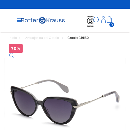
0
Inicio
Anteojos de sol Gracia
Gracia GR1150
70%