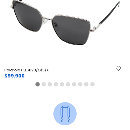
Ant.
Si
Polaroid PLD4193/G/S/X
$99.900