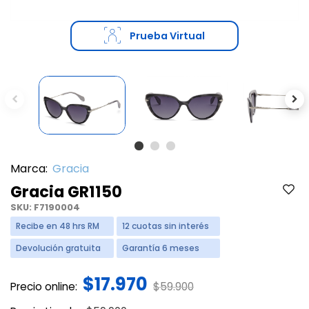
Prueba Virtual
Previous
Ne
Marca:
Gracia
Gracia GR1150
SKU:
F7190004
Recibe en 48 hrs RM
12 cuotas sin interés
Devolución gratuita
Garantía 6 meses
$17.970
Price reduced from
to
Precio online:
$59.900
Price reduced from
to