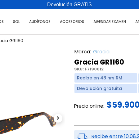
Devolución GRATIS
OS
SOL
AUDÍFONOS
ACCESORIOS
AGENDAR EXAMEN
A
acia GR1160
Marca:
Gracia
Gracia GR1160
SKU:
F7190012
Recibe en 48 hrs RM
Devolución gratuita
$59.90
Precio online:
Next
Recibe entre 10.08.