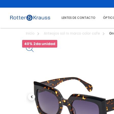
LENTES DE CONTACTO
ÓPTIC
Gr
Inicio
Anteojos sol rx marco color cafe
40% 2da unidad
Previous