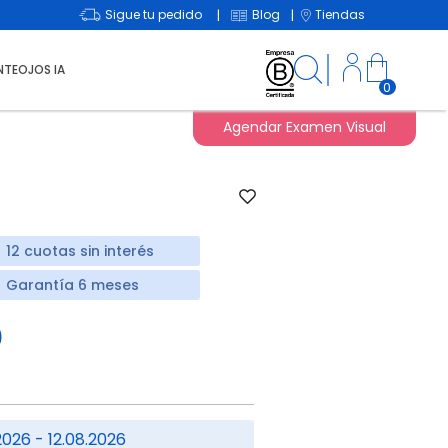
Sigue tu pedido
Blog
Tiendas
|
|
NTEOJOS IA
0
Agendar Examen Visual
12 cuotas sin interés
Garantía 6 meses
0
2026 - 12.08.2026