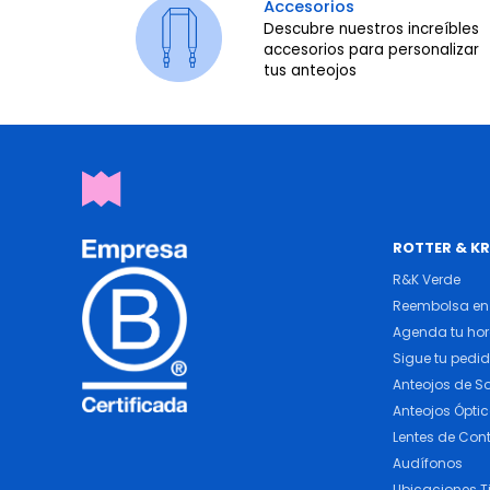
Accesorios
Descubre nuestros increíbles
accesorios para personalizar
tus anteojos
ROTTER & K
R&K Verde
Reembolsa en 
Agenda tu ho
Sigue tu pedi
Anteojos de So
Anteojos Ópti
Lentes de Con
Audífonos
Ubicaciones T