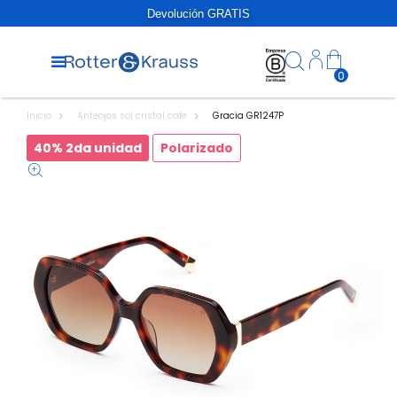
Devolución GRATIS
0
Inicio
Anteojos sol cristal cafe
Gracia GR1247P
40% 2da unidad
Polarizado