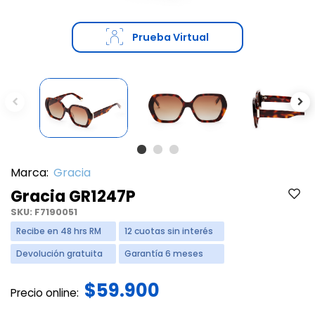
Prueba Virtual
Previous
Ne
Marca:
Gracia
Gracia GR1247P
SKU:
F7190051
Recibe en 48 hrs RM
12 cuotas sin interés
Devolución gratuita
Garantía 6 meses
$59.900
Precio online: